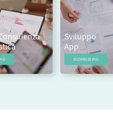
 Consulenza
Sviluppo
stica
App
PIÙ
SCOPRI DI PIÙ