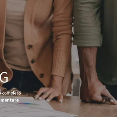
SIAMO
SOLUZIONI
SERVIZI
CONTATTACI
NG
zio completo
ementare