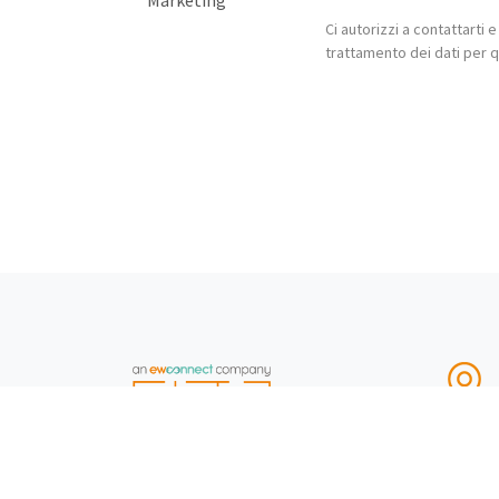
Sede 
Piazza
C.F./P