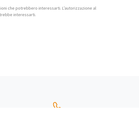
.it
Phone:
+39
t@ndw.it
0286882297
t
Fax:
+39 0286882298