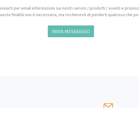
Legale
Email:
info@ndw
 della Repubblica 19, 20124 Milano (MI)
Support:
suppor
.IVA: 08482900969
PEC:
ndw@pec.i