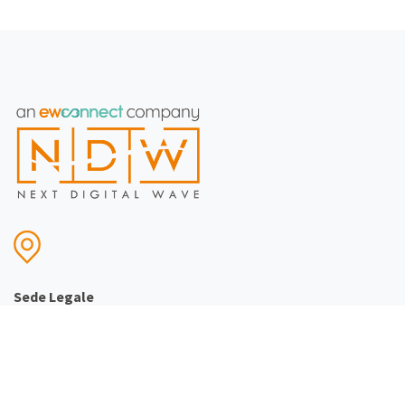
Sede Legale
Piazza della Repubblica 19, 20124 Milano (MI)
C.F./P.IVA: 08482900969
Sede Operativa
Via Filippo Turati, 111 20023 - Cerro Maggiore (MI)